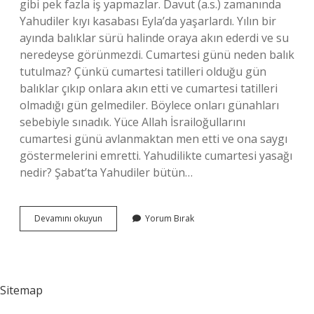
gibi pek fazla iş yapmazlar. Davut (a.s.) zamanında
Yahudiler kıyı kasabası Eyla’da yaşarlardı. Yılın bir
ayında balıklar sürü halinde oraya akın ederdi ve su
neredeyse görünmezdi. Cumartesi günü neden balık
tutulmaz? Çünkü cumartesi tatilleri olduğu gün
balıklar çıkıp onlara akın etti ve cumartesi tatilleri
olmadığı gün gelmediler. Böylece onları günahları
sebebiyle sınadık. Yüce Allah İsrailoğullarını
cumartesi günü avlanmaktan men etti ve ona saygı
göstermelerini emretti. Yahudilikte cumartesi yasağı
nedir? Şabat’ta Yahudiler bütün…
Cumartesi
Devamını okuyun
Yorum Bırak
Günü
Avlanmak
Yasak
Mı
Sitemap