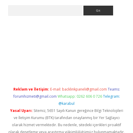
Arama
bet yeni giriş
tulipbet
Reklam ve İletişim:
E-mail:
backlinkpaneli@gmail.com
Teams:
forumhizmeti@gmail.com
Whatsapp: 0262 606 0 726
Telegram:
@karabul
Yasal Uyarı:
Sitemiz, 5651 Sayılı Kanun gereğince Bilgi Teknolojileri
ve İletişim Kurumu (BTK) tarafından onaylanmış bir Yer Sağlayıcı
olarak hizmet vermektedir. Bu nedenle, sitedeki içerikleri proaktif
olarak denetleme veya araştırma yükümlülüğümüz bulunmamaktadır.