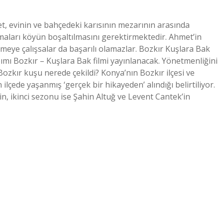
t, evinin ve bahçedeki karısının mezarının arasında
maları köyün boşaltılmasını gerektirmektedir. Ahmet’in
eye çalışsalar da başarılı olamazlar. Bozkır Kuşlara Bak
mı Bozkır – Kuşlara Bak filmi yayınlanacak. Yönetmenliğini
Bozkır kuşu nerede çekildi? Konya’nın Bozkır ilçesi ve
ilçede yaşanmış ‘gerçek bir hikayeden’ alındığı belirtiliyor.
in, ikinci sezonu ise Şahin Altuğ ve Levent Cantek’in