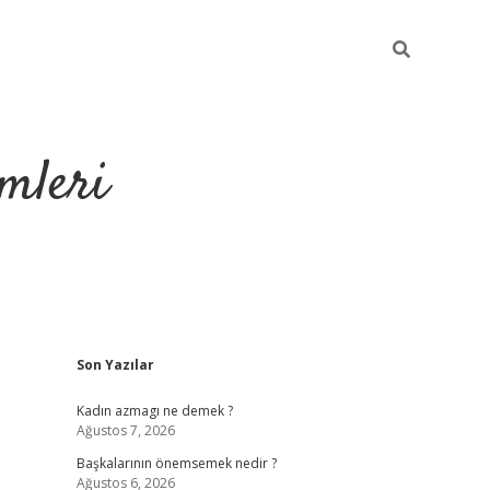
mleri
Sidebar
Son Yazılar
hiltonbet yeni g
Kadın azmagı ne demek ?
Ağustos 7, 2026
Başkalarının önemsemek nedir ?
Ağustos 6, 2026