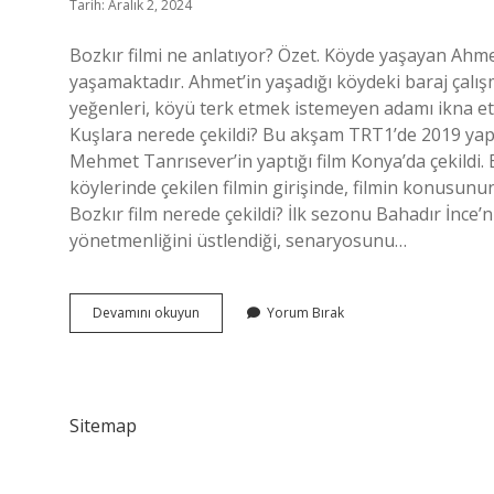
Tarih: Aralık 2, 2024
Bozkır filmi ne anlatıyor? Özet. Köyde yaşayan Ahme
yaşamaktadır. Ahmet’in yaşadığı köydeki baraj çalış
yeğenleri, köyü terk etmek istemeyen adamı ikna etm
Kuşlara nerede çekildi? Bu akşam TRT1’de 2019 yapı
Mehmet Tanrısever’in yaptığı film Konya’da çekildi. 
köylerinde çekilen filmin girişinde, filmin konusunun 
Bozkır film nerede çekildi? İlk sezonu Bahadır İnce’n
yönetmenliğini üstlendiği, senaryosunu…
Bozkır
Devamını okuyun
Yorum Bırak
Kuşlara
Bak
Kuşlara
Ne
Anlatıyor
Sitemap