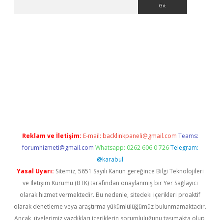
Arama
bet yeni giriş
tulipbet
Reklam ve İletişim:
E-mail:
backlinkpaneli@gmail.com
Teams:
forumhizmeti@gmail.com
Whatsapp: 0262 606 0 726
Telegram:
@karabul
Yasal Uyarı:
Sitemiz, 5651 Sayılı Kanun gereğince Bilgi Teknolojileri
ve İletişim Kurumu (BTK) tarafından onaylanmış bir Yer Sağlayıcı
olarak hizmet vermektedir. Bu nedenle, sitedeki içerikleri proaktif
olarak denetleme veya araştırma yükümlülüğümüz bulunmamaktadır.
Ancak, üyelerimiz yazdıkları içeriklerin sorumluluğunu taşımakta olup,