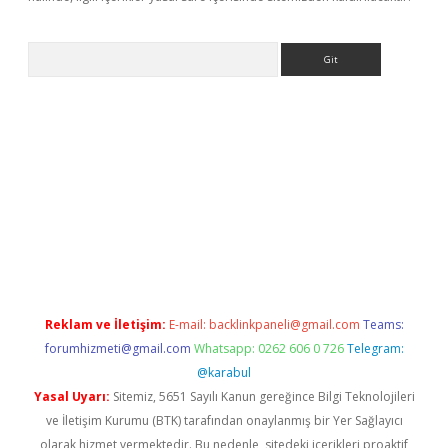
Arama
bet yeni giriş
tulipbet
Reklam ve İletişim:
E-mail:
backlinkpaneli@gmail.com
Teams:
forumhizmeti@gmail.com
Whatsapp: 0262 606 0 726
Telegram:
@karabul
Yasal Uyarı:
Sitemiz, 5651 Sayılı Kanun gereğince Bilgi Teknolojileri
ve İletişim Kurumu (BTK) tarafından onaylanmış bir Yer Sağlayıcı
olarak hizmet vermektedir. Bu nedenle, sitedeki içerikleri proaktif