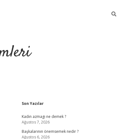
mleri
Sidebar
Son Yazılar
hiltonbet yeni g
Kadın azmagı ne demek ?
Ağustos 7, 2026
Başkalarının önemsemek nedir ?
Ağustos 6, 2026