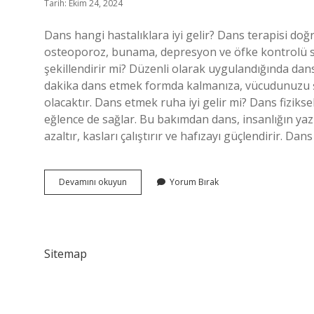
Tarih: Ekim 24, 2024
Dans hangi hastalıklara iyi gelir? Dans terapisi doğru
osteoporoz, bunama, depresyon ve öfke kontrolü s
şekillendirir mi? Düzenli olarak uygulandığında dan
dakika dans etmek formda kalmanıza, vücudunuzu ş
olacaktır. Dans etmek ruha iyi gelir mi? Dans fiziks
eğlence de sağlar. Bu bakımdan dans, insanlığın yaz
azaltır, kasları çalıştırır ve hafızayı güçlendirir. D
Dans
Devamını okuyun
Yorum Bırak
Etmek
Neye
Iyi
Gelir
Sitemap