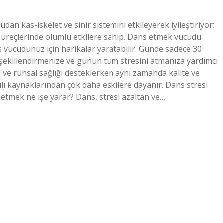
dan kas-iskelet ve sinir sistemini etkileyerek iyileştiriyor;
üreçlerinde olumlu etkilere sahip. Dans etmek vücudu
s vücudunuz için harikalar yaratabilir. Günde sadece 30
ekillendirmenize ve günün tüm stresini atmanıza yardımcı
el ve ruhsal sağlığı desteklerken aynı zamanda kalite ve
ılı kaynaklarından çok daha eskilere dayanır. Dans stresi
ans etmek ne işe yarar? Dans, stresi azaltan ve…