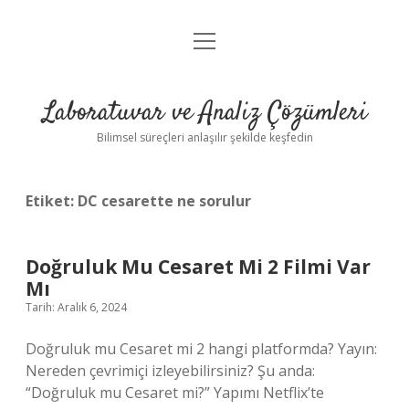
menüyü
Anasayfa
aç
Gizlilik Politikası
Laboratuvar ve Analiz Çözümleri
Yasal Uyarı
Bilimsel süreçleri anlaşılır şekilde keşfedin
Etiket:
DC cesarette ne sorulur
Doğruluk Mu Cesaret Mi 2 Filmi Var
Mı
Tarih: Aralık 6, 2024
Doğruluk mu Cesaret mi 2 hangi platformda? Yayın:
Nereden çevrimiçi izleyebilirsiniz? Şu anda:
“Doğruluk mu Cesaret mi?” Yapımı Netflix’te