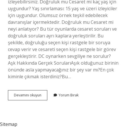
izleyebilirsiniz. Doğruluk mu Cesaret mi kaç yaş için
uygundur? Yaş sınırlaması: 15 yaş ve üzeri izleyiciler
için uygundur. Olumsuz örnek teşkil edebilecek
davranışlar içermektedir. Doğruluk mu Cesaret mi
neyi anlatıyor? Bu tür oyunlarda cesaret soruları ve
doğruluk soruları ayrı kaplara yerleştirilir. Bu
şekilde, doğruluğu seçen kişi rastgele bir soruya
cevap verir ve cesareti seçen kişi rastgele bir görev
gerçekleştirir. DC oynarken sevgiliye ne sorulur?
Aşk Hakkında Gerçek SorularıAşık olduğunuz birinin
önünde asla yapmayacağınız bir şey var mı?En çok
kiminle çıkmak isterdiniz?Bu…
Doğruluk
Devamını okuyun
Yorum Bırak
Mu
Cesaret
Mi
2
Filmi
Sitemap
Var