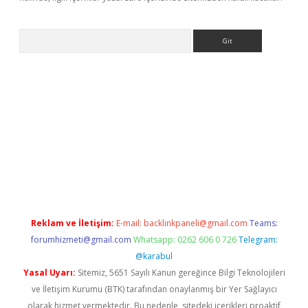
Arama
bet yeni giriş
tulipbet
Reklam ve İletişim:
E-mail:
backlinkpaneli@gmail.com
Teams:
forumhizmeti@gmail.com
Whatsapp: 0262 606 0 726
Telegram:
@karabul
Yasal Uyarı:
Sitemiz, 5651 Sayılı Kanun gereğince Bilgi Teknolojileri
ve İletişim Kurumu (BTK) tarafından onaylanmış bir Yer Sağlayıcı
olarak hizmet vermektedir. Bu nedenle, sitedeki içerikleri proaktif