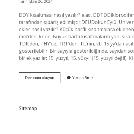
Tarih: Ekim 26, 2024
DDY kısaltması nasıl yazılır? a.ad, DDTDDiklorodifen
tarafından sipariş edilmiştir.DEÜDokuz Eylül Üniver
ekler nasıl yazılır? Küçük harfli kısaltmalara eklene
mm’den, kr.un. Büyük harfli kısaltmaların yanı sıra k
TDK’den, THY’de, TRT’den, TL’nın, vb. 15 yy’da nasıl y
gösterilebilir. Bir sayıyla gösterildiğinde, sayıdan 
bir ek yazılır: 15. yüzyıl, 15. yüzyıl (15. yüzyıl değil). 
Ddy
Devamını okuyun
Yorum Bırak
Eki
Nasıl
Yazılır
Sitemap