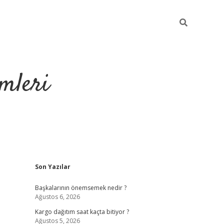
mleri
Sidebar
Son Yazılar
hiltonbet yeni g
Başkalarının önemsemek nedir ?
Ağustos 6, 2026
Kargo dağıtım saat kaçta bitiyor ?
Ağustos 5, 2026