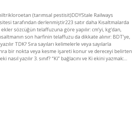
iltrikloroetan (tarımsal pestisit)DDYStale Railways
sitesi tarafından derlenmiştir223 satır daha Kısaltmalarda
n ekler sözcüğün telaffuzuna göre yapılır: cm’yi, kg’dan,
ısaltmanın son harfinin telaffuzu da dikkate alınır: BDT’ye,
azılır TDK? Sıra sayıları kelimelerle veya sayılarla
sonra bir nokta veya kesme işareti konur ve dereceyi belirten
Ki eki nasıl yazılır 3. sınıf? “Ki” bağlacını ve Ki ekini yazmak:…