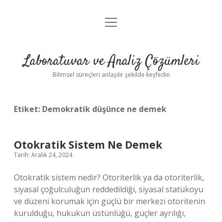
menüyü
Anasayfa
aç
Gizlilik Politikası
Laboratuvar ve Analiz Çözümleri
Yasal Uyarı
Bilimsel süreçleri anlaşılır şekilde keşfedin
Etiket:
Demokratik düşünce ne demek
Otokratik Sistem Ne Demek
Tarih: Aralık 24, 2024
Otokratik sistem nedir? Otoriterlik ya da otoriterlik,
siyasal çoğulculuğun reddedildiği, siyasal statükoyu
ve düzeni korumak için güçlü bir merkezi otoritenin
kurulduğu, hukukun üstünlüğü, güçler ayrılığı,