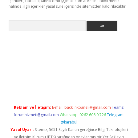
içerikleri,
backlinkpanelicomtr@gmail.com
adresine bildirmeniz
halinde, ilgili içerikler yasal süre içerisinde sitemizden kaldırılacaktır.
Arama
bet yeni giriş
tulipbet
Reklam ve İletişim:
E-mail:
backlinkpaneli@gmail.com
Teams:
forumhizmeti@gmail.com
Whatsapp: 0262 606 0 726
Telegram:
@karabul
Yasal Uyarı:
Sitemiz, 5651 Sayılı Kanun gereğince Bilgi Teknolojileri
ve İletişim Kurumu (BTK) tarafından onaylanmış bir Yer Sağlayıcı