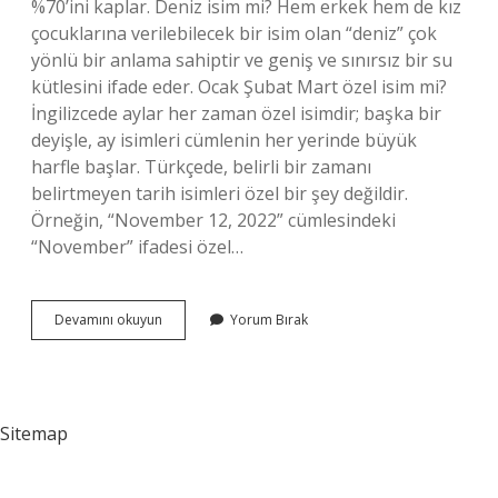
%70’ini kaplar. Deniz isim mi? Hem erkek hem de kız
çocuklarına verilebilecek bir isim olan “deniz” çok
yönlü bir anlama sahiptir ve geniş ve sınırsız bir su
kütlesini ifade eder. Ocak Şubat Mart özel isim mi?
İngilizcede aylar her zaman özel isimdir; başka bir
deyişle, ay isimleri cümlenin her yerinde büyük
harfle başlar. Türkçede, belirli bir zamanı
belirtmeyen tarih isimleri özel bir şey değildir.
Örneğin, “November 12, 2022” cümlesindeki
“November” ifadesi özel…
Deniz
Devamını okuyun
Yorum Bırak
Adları
Özel
Isim
Mi
Sitemap