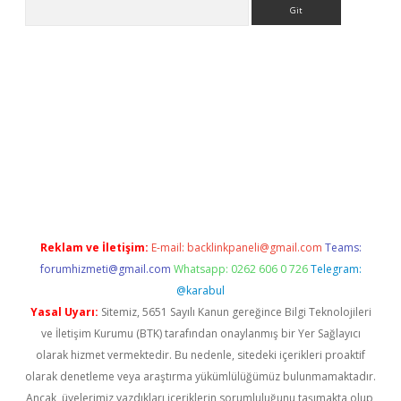
Arama
nbet yeni giriş
tulipbet
Reklam ve İletişim:
E-mail:
backlinkpaneli@gmail.com
Teams:
forumhizmeti@gmail.com
Whatsapp: 0262 606 0 726
Telegram:
@karabul
Yasal Uyarı:
Sitemiz, 5651 Sayılı Kanun gereğince Bilgi Teknolojileri
ve İletişim Kurumu (BTK) tarafından onaylanmış bir Yer Sağlayıcı
olarak hizmet vermektedir. Bu nedenle, sitedeki içerikleri proaktif
olarak denetleme veya araştırma yükümlülüğümüz bulunmamaktadır.
Ancak, üyelerimiz yazdıkları içeriklerin sorumluluğunu taşımakta olup,