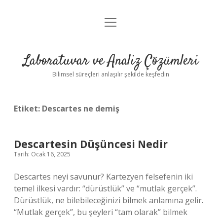
menüyü
Anasayfa
aç
Gizlilik Politikası
Laboratuvar ve Analiz Çözümleri
Yasal Uyarı
Bilimsel süreçleri anlaşılır şekilde keşfedin
Etiket:
Descartes ne demiş
Descartesin Düşüncesi Nedir
Tarih: Ocak 16, 2025
Descartes neyi savunur? Kartezyen felsefenin iki
temel ilkesi vardır: “dürüstlük” ve “mutlak gerçek”.
Dürüstlük, ne bilebileceğinizi bilmek anlamına gelir.
“Mutlak gerçek”, bu şeyleri “tam olarak” bilmek