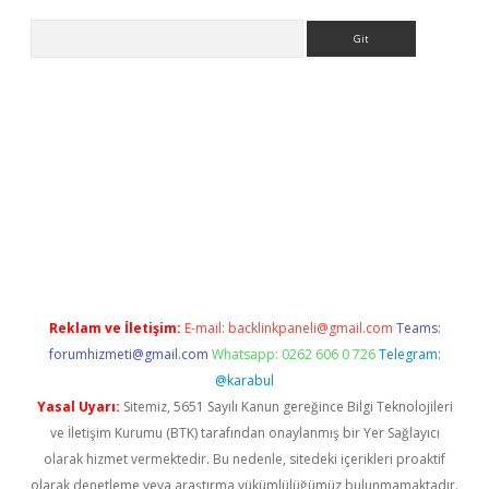
Arama
bet yeni giriş
tulipbet
Reklam ve İletişim:
E-mail:
backlinkpaneli@gmail.com
Teams:
forumhizmeti@gmail.com
Whatsapp: 0262 606 0 726
Telegram:
@karabul
Yasal Uyarı:
Sitemiz, 5651 Sayılı Kanun gereğince Bilgi Teknolojileri
ve İletişim Kurumu (BTK) tarafından onaylanmış bir Yer Sağlayıcı
olarak hizmet vermektedir. Bu nedenle, sitedeki içerikleri proaktif
olarak denetleme veya araştırma yükümlülüğümüz bulunmamaktadır.