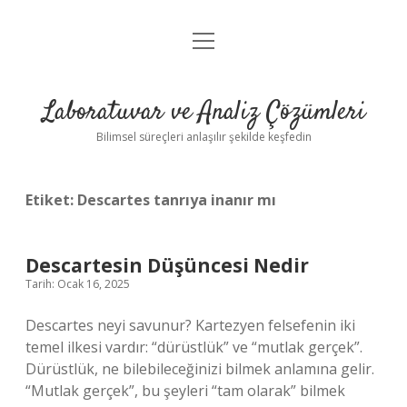
menüyü
Anasayfa
aç
Gizlilik Politikası
Laboratuvar ve Analiz Çözümleri
Yasal Uyarı
Bilimsel süreçleri anlaşılır şekilde keşfedin
Etiket:
Descartes tanrıya inanır mı
Descartesin Düşüncesi Nedir
Tarih: Ocak 16, 2025
Descartes neyi savunur? Kartezyen felsefenin iki
temel ilkesi vardır: “dürüstlük” ve “mutlak gerçek”.
Dürüstlük, ne bilebileceğinizi bilmek anlamına gelir.
“Mutlak gerçek”, bu şeyleri “tam olarak” bilmek