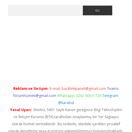
Arama
bet yeni giriş
tulipbet
Reklam ve İletişim:
E-mail:
backlinkpaneli@gmail.com
Teams:
forumhizmeti@gmail.com
Whatsapp: 0262 606 0 726
Telegram:
@karabul
Yasal Uyarı:
Sitemiz, 5651 Sayılı Kanun gereğince Bilgi Teknolojileri
ve İletişim Kurumu (BTK) tarafından onaylanmış bir Yer Sağlayıcı
olarak hizmet vermektedir. Bu nedenle, sitedeki içerikleri proaktif
olarak denetleme veya araştırma yükümlülüğümüz bulunmamaktadır.