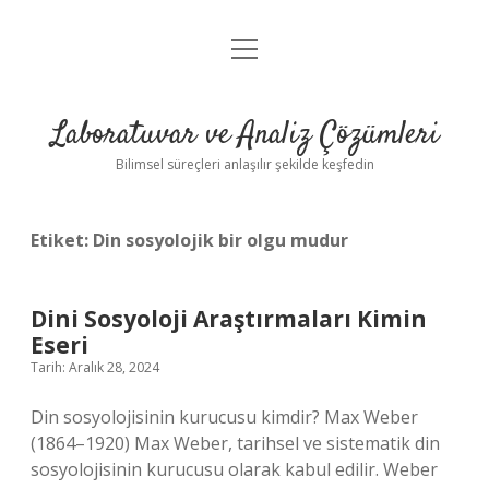
menüyü
Anasayfa
aç
Gizlilik Politikası
Laboratuvar ve Analiz Çözümleri
Yasal Uyarı
Bilimsel süreçleri anlaşılır şekilde keşfedin
Etiket:
Din sosyolojik bir olgu mudur
Dini Sosyoloji Araştırmaları Kimin
Eseri
Tarih: Aralık 28, 2024
Din sosyolojisinin kurucusu kimdir? Max Weber
(1864–1920) Max Weber, tarihsel ve sistematik din
sosyolojisinin kurucusu olarak kabul edilir. Weber