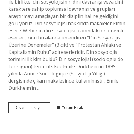
ile birlikte, din sosyolojisinin dini davranışı veya dini
karaktere sahip toplumsal davranışı ve grupları
araştırmayı amaçlayan bir disiplin haline geldiğini
görüyoruz. Din sosyolojisi hakkında makaleler kimin
eseri? Weber’in din sosyolojisi alanındaki en önemli
eserleri, onu bu alanda ünlendiren “Din Sosyolojisi
Üzerine Denemeler” (3 cilt) ve “Protestan Ahlakı ve
Kapitalizmin Ruhu” adlı eserleridir. Din sosyolojisi
terimini ilk kim buldu? Din sosyolojisi (sociologie de
la religion) terimi ilk kez Emile Durkheim’ın 1899
yılında Année Sociologique (Sosyoloji Yıllığı)
dergisinde çıkan makalesinde kullanılmıştır. Emile
Durkheim’in…
Dini
Devamını okuyun
Yorum Bırak
Sosyoloji
Araştırmaları
Kimin
Eseri