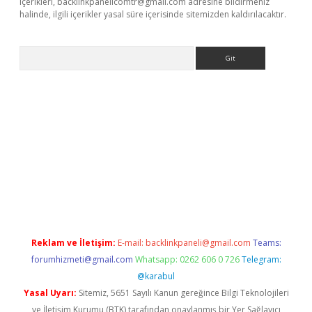
içerikleri,
backlinkpanelicomtr@gmail.com
adresine bildirmeniz
halinde, ilgili içerikler yasal süre içerisinde sitemizden kaldırılacaktır.
Arama
bet yeni giriş
tulipbet
Reklam ve İletişim:
E-mail:
backlinkpaneli@gmail.com
Teams:
forumhizmeti@gmail.com
Whatsapp: 0262 606 0 726
Telegram:
@karabul
Yasal Uyarı:
Sitemiz, 5651 Sayılı Kanun gereğince Bilgi Teknolojileri
ve İletişim Kurumu (BTK) tarafından onaylanmış bir Yer Sağlayıcı