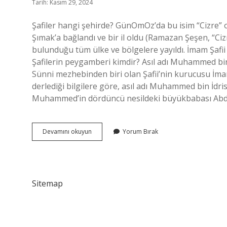
Tarih: Kasım 29, 2024
Şafiler hangi şehirde? GünOmOz’da bu isim “Cizre” 
Şımak’a bağlandı ve bir il oldu (Ramazan Şeşen, “Cizr
bulunduğu tüm ülke ve bölgelere yayıldı. İmam Şafii M
Şafilerin peygamberi kimdir? Asıl adı Muhammed bin 
Sünni mezhebinden biri olan Şafii’nin kurucusu İmam 
derlediği bilgilere göre, asıl adı Muhammed bin İdri
Muhammed’in dördüncü nesildeki büyükbabası Ab
Şafi
Devamını okuyun
Yorum Bırak
Mezhebi
Hangi
Illerde
Sitemap