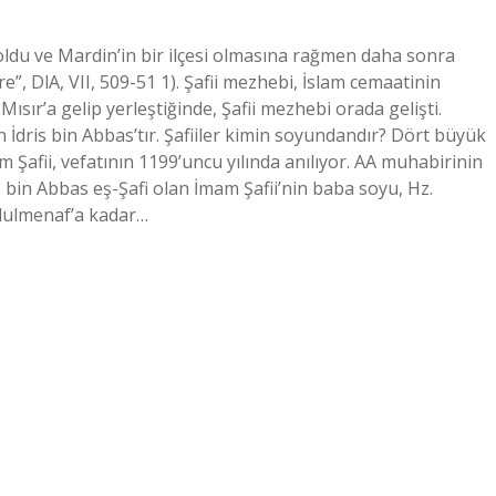
oldu ve Mardin’in bir ilçesi olmasına rağmen daha sonra
e”, DlA, VII, 509-51 1). Şafii mezhebi, İslam cemaatinin
ısır’a gelip yerleştiğinde, Şafii mezhebi orada gelişti.
İdris bin Abbas’tır. Şafiiler kimin soyundandır? Dört büyük
Şafii, vefatının 1199’uncu yılında anılıyor. AA muhabirinin
s bin Abbas eş-Şafi olan İmam Şafii’nin baba soyu, Hz.
dulmenaf’a kadar…