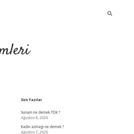
mleri
Sidebar
Son Yazılar
hiltonbet yeni g
Sunam ne demek TDK ?
Ağustos 8, 2026
Kadın azmagı ne demek ?
Ağustos 7, 2026