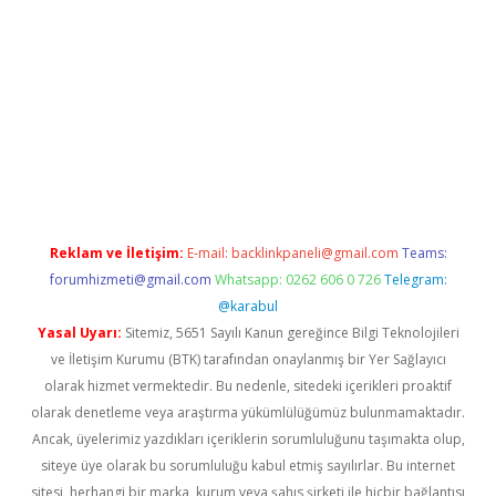
bet yeni giriş
tulipbet
Reklam ve İletişim:
E-mail:
backlinkpaneli@gmail.com
Teams:
forumhizmeti@gmail.com
Whatsapp: 0262 606 0 726
Telegram:
@karabul
Yasal Uyarı:
Sitemiz, 5651 Sayılı Kanun gereğince Bilgi Teknolojileri
ve İletişim Kurumu (BTK) tarafından onaylanmış bir Yer Sağlayıcı
olarak hizmet vermektedir. Bu nedenle, sitedeki içerikleri proaktif
olarak denetleme veya araştırma yükümlülüğümüz bulunmamaktadır.
Ancak, üyelerimiz yazdıkları içeriklerin sorumluluğunu taşımakta olup,
siteye üye olarak bu sorumluluğu kabul etmiş sayılırlar. Bu internet
sitesi, herhangi bir marka, kurum veya şahıs şirketi ile hiçbir bağlantısı