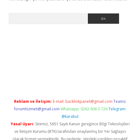
Arama
bet yeni giriş
tulipbet
Reklam ve İletişim:
E-mail:
backlinkpaneli@gmail.com
Teams:
forumhizmeti@gmail.com
Whatsapp: 0262 606 0 726
Telegram:
@karabul
Yasal Uyarı:
Sitemiz, 5651 Sayılı Kanun gereğince Bilgi Teknolojileri
ve İletişim Kurumu (BTK) tarafından onaylanmış bir Yer Sağlayıcı
olarak hizmet vermektedir. Bu nedenle, sitedeki içerikleri proaktif