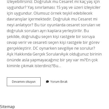
izleyebilirsiniz. Doğruluk mu Cesaret mi kaç yaş için
uygundur? Yaş sınırlaması: 15 yaş ve üzeri izleyiciler
için uygundur. Olumsuz örnek teşkil edebilecek
davranışlar içermektedir. Doğruluk mu Cesaret mi
neyi anlatıyor? Bu tür oyunlarda cesaret soruları ve
doğruluk soruları ayrı kaplara yerleştirilir. Bu
şekilde, doğruluğu seçen kişi rastgele bir soruya
cevap verir ve cesareti seçen kişi rastgele bir görev
gerçekleştirir. DC oynarken sevgiliye ne sorulur?
Aşk Hakkında Gerçek SorularıAşık olduğunuz birinin
önünde asla yapmayacağınız bir şey var mı?En çok
kiminle çıkmak isterdiniz?Bu…
Doğruluk
Devamını okuyun
Yorum Bırak
Mu
Cesaret
Mi
2
Filmi
Sitemap
Var