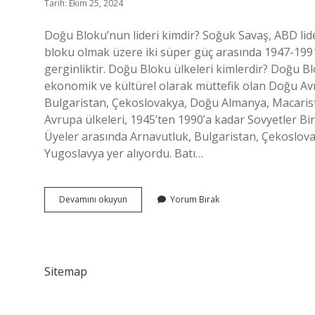
Tarih: Ekim 25, 2024
Doğu Bloku’nun lideri kimdir? Soğuk Savaş, ABD liderl
bloku olmak üzere iki süper güç arasında 1947-1991 
gerginliktir. Doğu Bloku ülkeleri kimlerdir? Doğu Blok
ekonomik ve kültürel olarak müttefik olan Doğu Avr
Bulgaristan, Çekoslovakya, Doğu Almanya, Macaris
Avrupa ülkeleri, 1945’ten 1990’a kadar Sovyetler Birli
Üyeler arasında Arnavutluk, Bulgaristan, Çekoslo
Yugoslavya yer alıyordu. Batı…
Comecon
Devamını okuyun
Yorum Bırak
Hangi
Blokta
Sitemap