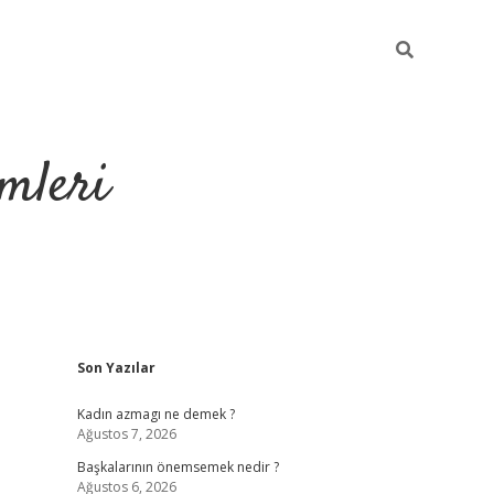
mleri
Sidebar
Son Yazılar
hiltonbet yeni
Kadın azmagı ne demek ?
Ağustos 7, 2026
Başkalarının önemsemek nedir ?
Ağustos 6, 2026