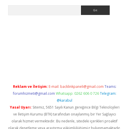
Arama
bet yeni giriş
tulipbet
Reklam ve İletişim:
E-mail:
backlinkpaneli@gmail.com
Teams:
forumhizmeti@gmail.com
Whatsapp: 0262 606 0 726
Telegram:
@karabul
Yasal Uyarı:
Sitemiz, 5651 Sayılı Kanun gereğince Bilgi Teknolojileri
ve İletişim Kurumu (BTK) tarafından onaylanmış bir Yer Sağlayıcı
olarak hizmet vermektedir. Bu nedenle, sitedeki içerikleri proaktif
olarak denetleme veya araştırma yükümlülüğümüz bulunmamaktadır.