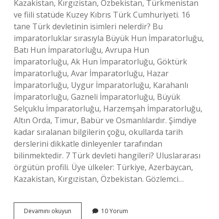
Kazakistan, Kırgızistan, Özbekistan, Türkmenistan
ve fiili statüde Kuzey Kıbrıs Türk Cumhuriyeti. 16
tane Türk devletinin isimleri nelerdir? Bu
imparatorluklar sırasıyla Büyük Hun İmparatorluğu,
Batı Hun İmparatorluğu, Avrupa Hun
İmparatorluğu, Ak Hun İmparatorluğu, Göktürk
İmparatorluğu, Avar İmparatorluğu, Hazar
İmparatorluğu, Uygur İmparatorluğu, Karahanlı
İmparatorluğu, Gazneli İmparatorluğu, Büyük
Selçuklu İmparatorluğu, Harzemşah İmparatorluğu,
Altın Orda, Timur, Babür ve Osmanlılardır. Şimdiye
kadar sıralanan bilgilerin çoğu, okullarda tarih
derslerini dikkatle dinleyenler tarafından
bilinmektedir. 7 Türk devleti hangileri? Uluslararası
örgütün profili. Üye ülkeler: Türkiye, Azerbaycan,
Kazakistan, Kırgızistan, Özbekistan. Gözlemci…
Şimdiye
Devamını okuyun
10 Yorum