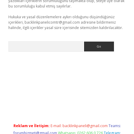
yazdıkları içeriklerin sorumluluğunu taşımakta olup, siteye üye olarak
bu sorumluluğu kabul etmiş sayılırlar.
Hukuka ve yasal düzenlemelere aykırı olduğunu düşündüğünüz
içerikleri,
backlinkpanelicomtr@gmail.com
adresine bildirmeniz
halinde, ilgili içerikler yasal süre içerisinde sitemizden kaldırılacaktır.
Arama
bet yeni giriş
tulipbet
Reklam ve İletişim:
E-mail:
backlinkpaneli@gmail.com
Teams:
forumhizmeti@gmail.com
Whatsapp: 0262 606 0 726
Telegram: