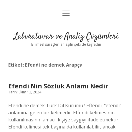
menüyü
Anasayfa
aç
Gizlilik Politikası
Laboratuvar ve Analiz Çözümleri
Yasal Uyarı
Bilimsel süreçleri anlaşılır şekilde keşfedin
Etiket:
Efendi ne demek Arapça
Efendi Nin Sözlük Anlamı Nedir
Tarih: Ekim 12, 2024
Efendi ne demek Türk Dil Kurumu? Effendi, “efendi”
anlamına gelen bir kelimedir. Effendi kelimesinin
kullanılmasının amacı, kişiye saygıyı ifade etmektir.
Efendi kelimesi tek başına da kullanılabilir, ancak