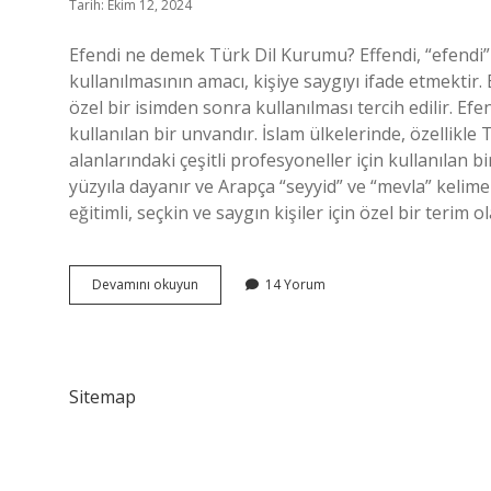
Tarih: Ekim 12, 2024
Efendi ne demek Türk Dil Kurumu? Effendi, “efendi” 
kullanılmasının amacı, kişiye saygıyı ifade etmektir. 
özel bir isimden sonra kullanılması tercih edilir. Efendi
kullanılan bir unvandır. İslam ülkelerinde, özellikle 
alanlarındaki çeşitli profesyoneller için kullanılan 
yüzyıla dayanır ve Arapça “seyyid” ve “mevla” kelimele
eğitimli, seçkin ve saygın kişiler için özel bir terim 
Efendi
Devamını okuyun
14 Yorum
Nin
Sözlük
Anlamı
Nedir
Sitemap