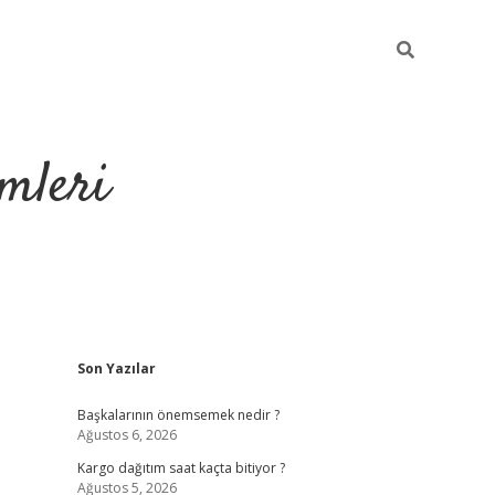
mleri
Sidebar
Son Yazılar
hiltonbet yeni g
Başkalarının önemsemek nedir ?
Ağustos 6, 2026
Kargo dağıtım saat kaçta bitiyor ?
Ağustos 5, 2026