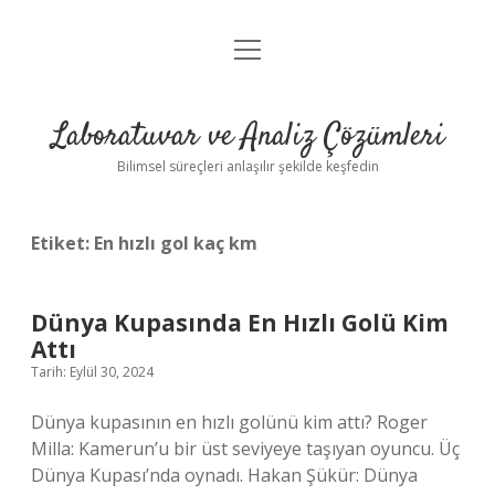
menüyü
Anasayfa
aç
Gizlilik Politikası
Laboratuvar ve Analiz Çözümleri
Yasal Uyarı
Bilimsel süreçleri anlaşılır şekilde keşfedin
Etiket:
En hızlı gol kaç km
Dünya Kupasında En Hızlı Golü Kim
Attı
Tarih: Eylül 30, 2024
Dünya kupasının en hızlı golünü kim attı? Roger
Milla: Kamerun’u bir üst seviyeye taşıyan oyuncu. Üç
Dünya Kupası’nda oynadı. Hakan Şükür: Dünya