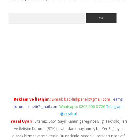
Arama
bet yeni giriş
tulipbet
Reklam ve İletişim:
E-mail:
backlinkpaneli@gmail.com
Teams:
forumhizmeti@gmail.com
Whatsapp: 0262 606 0 726
Telegram:
@karabul
Yasal Uyarı:
Sitemiz, 5651 Sayılı Kanun gereğince Bilgi Teknolojileri
ve İletişim Kurumu (BTK) tarafından onaylanmış bir Yer Sağlayıcı
olarak hizmet vermektedir. Bu nedenle, sitedeki içerikleri proaktif