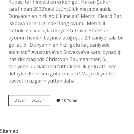
Kupası tarihindeki en erken gol, Hakan Şükür
tarafından 2002’deki üçüncülük maçında atıldı.
Dünyanın en hızlı golü kime ait? Merihil Cleard Batı
İskoçya Yerel Ligi’nde Bang oyunu. Merihilli
futbolcusu vuruşları kaydetti. Gavin Stoks’un
oyunun hemen başında attığı şut. 2.1 saniye kala bir
gol atıldı. Dünyanın en hızlı golü kaç saniyede
atılmıştır? Avusturya’nın Slovakya’ya karşı oynadığı
hazırlık maçında Christoph Baumgartner, 6.
saniyede uluslararası futboldaki ilk golü attı. İşte
detaylar. En erken golü kim attı? Maçı izleyenler,
kuvvetli rüzgarın şuttan daha…
Dünya
Devamını okuyun
10 Yorum
Kupasında
En
Hızlı
Golü
Kim
Sitemap
Attı