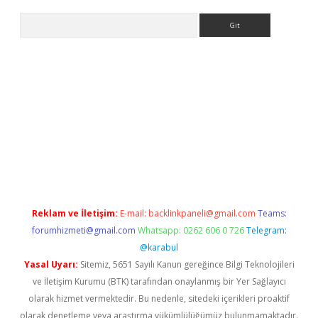
Arama
bet yeni giriş
tulipbet
Reklam ve İletişim:
E-mail:
backlinkpaneli@gmail.com
Teams:
forumhizmeti@gmail.com
Whatsapp: 0262 606 0 726
Telegram:
@karabul
Yasal Uyarı:
Sitemiz, 5651 Sayılı Kanun gereğince Bilgi Teknolojileri
ve İletişim Kurumu (BTK) tarafından onaylanmış bir Yer Sağlayıcı
olarak hizmet vermektedir. Bu nedenle, sitedeki içerikleri proaktif
olarak denetleme veya araştırma yükümlülüğümüz bulunmamaktadır.