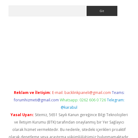
Arama
bet yeni giriş
tulipbet
Reklam ve İletişim:
E-mail:
backlinkpaneli@gmail.com
Teams:
forumhizmeti@gmail.com
Whatsapp: 0262 606 0 726
Telegram:
@karabul
Yasal Uyarı:
Sitemiz, 5651 Sayılı Kanun gereğince Bilgi Teknolojileri
ve İletişim Kurumu (BTK) tarafından onaylanmış bir Yer Sağlayıcı
olarak hizmet vermektedir. Bu nedenle, sitedeki içerikleri proaktif
olarak denetleme veya araştırma yükümlülüğümüz bulunmamaktadır.