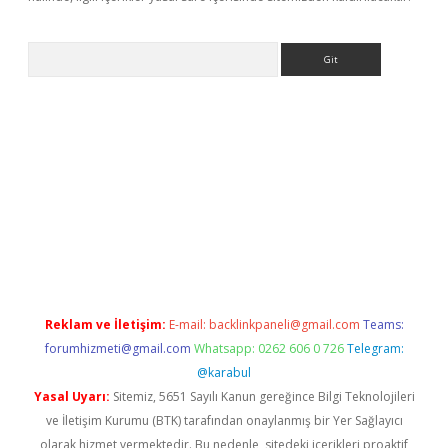
Arama
bet yeni giriş
tulipbet
Reklam ve İletişim:
E-mail:
backlinkpaneli@gmail.com
Teams:
forumhizmeti@gmail.com
Whatsapp: 0262 606 0 726
Telegram:
@karabul
Yasal Uyarı:
Sitemiz, 5651 Sayılı Kanun gereğince Bilgi Teknolojileri
ve İletişim Kurumu (BTK) tarafından onaylanmış bir Yer Sağlayıcı
olarak hizmet vermektedir. Bu nedenle, sitedeki içerikleri proaktif