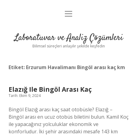
menüyü
Anasayfa
aç
Gizlilik Politikası
Laboratuvar ve Analiz Çözümleri
Yasal Uyarı
Bilimsel süreçleri anlaşılır şekilde keşfedin
Etiket:
Erzurum Havalimanı Bingöl arası kaç km
Elazığ Ile Bingöl Arası Kaç
Tarih: Ekim 9, 2024
Bingöl Elazığ arası kaç saat otobüsle? Elazığ –
Bingöl arası en ucuz otobüs biletini bulun. Kamil Koç
ile yapacağınız yolculuklar ekonomik ve
konforludur. İki şehir arasındaki mesafe 143 km