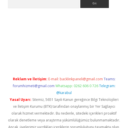
Arama
bet yeni giriş
tulipbet
Reklam ve İletişim:
E-mail:
backlinkpaneli@gmail.com
Teams:
forumhizmeti@gmail.com
Whatsapp: 0262 606 0 726
Telegram:
@karabul
Yasal Uyarı:
Sitemiz, 5651 Sayılı Kanun gereğince Bilgi Teknolojileri
ve İletişim Kurumu (BTK) tarafından onaylanmış bir Yer Sağlayıcı
olarak hizmet vermektedir. Bu nedenle, sitedeki içerikleri proaktif
olarak denetleme veya araştırma yükümlülüğümüz bulunmamaktadır.
Ancak, üyelerimiz yazdıkları içeriklerin sorumluluğunu taşımakta olup,