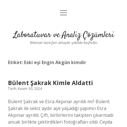
menüyü
Anasayfa
aç
Gizlilik Politikası
Laboratuvar ve Analiz Çözümleri
Yasal Uyarı
Bilimsel süreçleri anlaşılır şekilde keşfedin
Etiket:
Eski eşi Engin Akgün kimdir
Bülent Şakrak Kimle Aldatti
Tarih: Kasım 30, 2024
Bülent Şakrak ve Esra Akpınar ayrıldı mı? Bülent
Şakrak ile sekiz aydır aşk yaşadığı yapımcı Esra
Akpınar ayrıldı. Çift, birbirlerini takipten çıkarmadı
ancak birlikte çektirdikleri fotoğrafları sildi. Ceyda