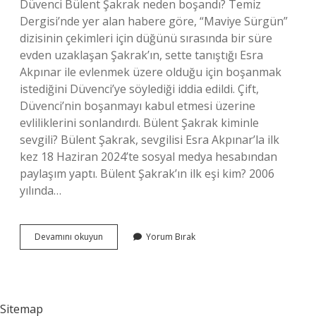
Düvenci Bülent Şakrak neden boşandı? Temiz
Dergisi’nde yer alan habere göre, “Maviye Sürgün”
dizisinin çekimleri için düğünü sırasında bir süre
evden uzaklaşan Şakrak’ın, sette tanıştığı Esra
Akpınar ile evlenmek üzere olduğu için boşanmak
istediğini Düvenci’ye söylediği iddia edildi. Çift,
Düvenci’nin boşanmayı kabul etmesi üzerine
evliliklerini sonlandırdı. Bülent Şakrak kiminle
sevgili? Bülent Şakrak, sevgilisi Esra Akpınar’la ilk
kez 18 Haziran 2024’te sosyal medya hesabından
paylaşım yaptı. Bülent Şakrak’ın ilk eşi kim? 2006
yılında…
Bülent
Devamını okuyun
Yorum Bırak
Şakrak
Kimle
Aldatti
Sitemap