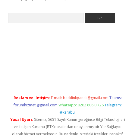
Arama
bet yeni giriş
tulipbet
Reklam ve İletişim:
E-mail:
backlinkpaneli@gmail.com
Teams:
forumhizmeti@gmail.com
Whatsapp: 0262 606 0 726
Telegram:
@karabul
Yasal Uyarı:
Sitemiz, 5651 Sayılı Kanun gereğince Bilgi Teknolojileri
ve İletişim Kurumu (BTK) tarafından onaylanmış bir Yer Sağlayıcı
olarak hizmet vermektedir. Bu nedenle, sitedeki içerikleri proaktif