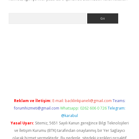
Arama
bet yeni giriş
tulipbet
Reklam ve İletişim:
E-mail:
backlinkpaneli@gmail.com
Teams:
forumhizmeti@gmail.com
Whatsapp: 0262 606 0 726
Telegram:
@karabul
Yasal Uyarı:
Sitemiz, 5651 Sayılı Kanun gereğince Bilgi Teknolojileri
ve İletişim Kurumu (BTK) tarafından onaylanmış bir Yer Sağlayıcı
olarak hizmet vermektedir. Bu nedenle, sitedeki içerikleri proaktif