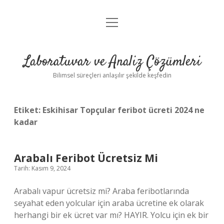
menüyü
Anasayfa
aç
Gizlilik Politikası
Laboratuvar ve Analiz Çözümleri
Yasal Uyarı
Bilimsel süreçleri anlaşılır şekilde keşfedin
Etiket:
Eskihisar Topçular feribot ücreti 2024 ne
kadar
Arabalı Feribot Ücretsiz Mi
Tarih: Kasım 9, 2024
Arabalı vapur ücretsiz mi? Araba feribotlarında
seyahat eden yolcular için araba ücretine ek olarak
herhangi bir ek ücret var mı? HAYIR. Yolcu için ek bir