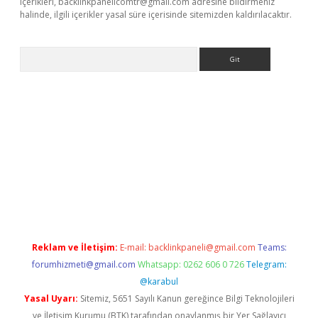
içerikleri,
backlinkpanelicomtr@gmail.com
adresine bildirmeniz
halinde, ilgili içerikler yasal süre içerisinde sitemizden kaldırılacaktır.
Arama
bet yeni giriş
tulipbet
Reklam ve İletişim:
E-mail:
backlinkpaneli@gmail.com
Teams:
forumhizmeti@gmail.com
Whatsapp: 0262 606 0 726
Telegram:
@karabul
Yasal Uyarı:
Sitemiz, 5651 Sayılı Kanun gereğince Bilgi Teknolojileri
ve İletişim Kurumu (BTK) tarafından onaylanmış bir Yer Sağlayıcı