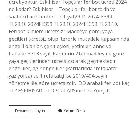
ücret yoktur. Eskihisar Topçular feribot ücreti 2024
ne kadar? Eskihisar – Topçular feribot tarih ve
saatleriTarihFeribot tipiFiyat29.10.2024FE399
TL29.10.2024FE399 TL29.10.2024FE399 TL29,10.
Feribot kimlere ücretsiz? Maddeye göre, yaya
geçitleri ücretsiz olup, terörle mücadele kapsamında
engelli olanlar, şehit eşleri, yetimler, anne ve
babalar 3713 sayılı Kanunun 21/d maddesine göre
yaya geçitlerinden ücretsiz olarak geçmektedir;
engelliler, ağır engelliler (kartlarında “refakatçi”
yazıyorsa) ve 1 refakatçi ise 2010/404 sayılı
Yönetmeliğe göre ücretsizdir. İDO arabalı feribot kaç
TL? ESKİHİSAR – TOPÇULARSınıfTek YönÇift…
Arabalı
Devamını okuyun
Yorum Bırak
Feribot
Ücretsiz
Mi