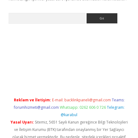
Arama
nbet yeni giriş
tulipbet
Reklam ve İletişim:
E-mail:
backlinkpaneli@gmail.com
Teams:
forumhizmeti@gmail.com
Whatsapp: 0262 606 0 726
Telegram:
@karabul
Yasal Uyarı:
Sitemiz, 5651 Sayılı Kanun gereğince Bilgi Teknolojileri
ve İletişim Kurumu (BTK) tarafından onaylanmış bir Yer Sağlayıcı
olarak hizmet vermektedir. Bu nedenle, sitedeki içerikleri proaktif