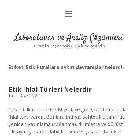
menüyü
Anasayfa
aç
Gizlilik Politikası
Laboratuvar ve Analiz Çözümleri
Yasal Uyarı
Bilimsel süreçleri anlaşılır şekilde keşfedin
Etiket:
Etik kurallara aykırı davranışlar nelerdir
Etik Ihlal Türleri Nelerdir
Tarih: Ocak 14, 2025
Etik ihlalleri nelerdir? Makaleye göre, altı temel etik
ihlal türü vardır. Bunlara intihal, sahtecilik, tahrifat,
yeniden yayınlama (çoğaltma), dilimleme ve dürüst
olmayan yazarlık dahildir. Benzer şekilde, Bilimsel