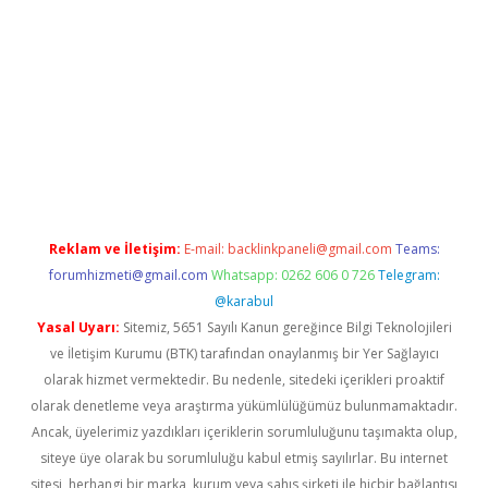
bet yeni giriş
tulipbet
Reklam ve İletişim:
E-mail:
backlinkpaneli@gmail.com
Teams:
forumhizmeti@gmail.com
Whatsapp: 0262 606 0 726
Telegram:
@karabul
Yasal Uyarı:
Sitemiz, 5651 Sayılı Kanun gereğince Bilgi Teknolojileri
ve İletişim Kurumu (BTK) tarafından onaylanmış bir Yer Sağlayıcı
olarak hizmet vermektedir. Bu nedenle, sitedeki içerikleri proaktif
olarak denetleme veya araştırma yükümlülüğümüz bulunmamaktadır.
Ancak, üyelerimiz yazdıkları içeriklerin sorumluluğunu taşımakta olup,
siteye üye olarak bu sorumluluğu kabul etmiş sayılırlar. Bu internet
sitesi, herhangi bir marka, kurum veya şahıs şirketi ile hiçbir bağlantısı