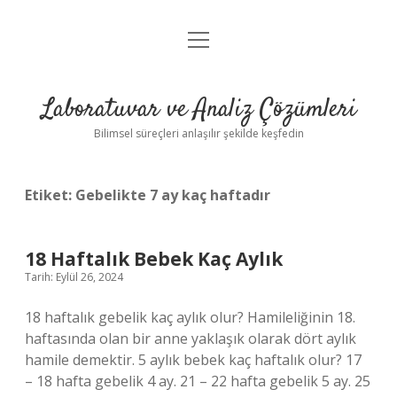
menüyü
Anasayfa
aç
Gizlilik Politikası
Laboratuvar ve Analiz Çözümleri
Yasal Uyarı
Bilimsel süreçleri anlaşılır şekilde keşfedin
Etiket:
Gebelikte 7 ay kaç haftadır
18 Haftalık Bebek Kaç Aylık
Tarih: Eylül 26, 2024
18 haftalık gebelik kaç aylık olur? Hamileliğinin 18.
haftasında olan bir anne yaklaşık olarak dört aylık
hamile demektir. 5 aylık bebek kaç haftalık olur? 17
– 18 hafta gebelik 4 ay. 21 – 22 hafta gebelik 5 ay. 25