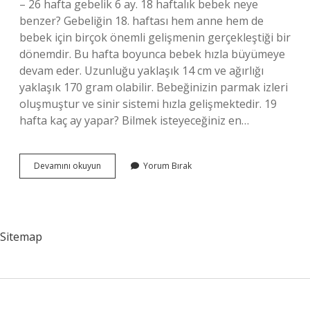
– 26 hafta gebelik 6 ay. 18 haftalık bebek neye
benzer? Gebeliğin 18. haftası hem anne hem de
bebek için birçok önemli gelişmenin gerçekleştiği bir
dönemdir. Bu hafta boyunca bebek hızla büyümeye
devam eder. Uzunluğu yaklaşık 14 cm ve ağırlığı
yaklaşık 170 gram olabilir. Bebeğinizin parmak izleri
oluşmuştur ve sinir sistemi hızla gelişmektedir. 19
hafta kaç ay yapar? Bilmek isteyeceğiniz en…
18
Devamını okuyun
Yorum Bırak
Haftalık
Bebek
Kaç
Aylık
Sitemap