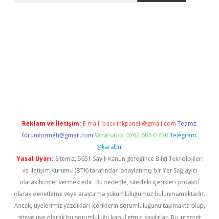
bet yeni giriş
tulipbet
Reklam ve İletişim:
E-mail:
backlinkpaneli@gmail.com
Teams:
forumhizmeti@gmail.com
Whatsapp: 0262 606 0 726
Telegram:
@karabul
Yasal Uyarı:
Sitemiz, 5651 Sayılı Kanun gereğince Bilgi Teknolojileri
ve İletişim Kurumu (BTK) tarafından onaylanmış bir Yer Sağlayıcı
olarak hizmet vermektedir. Bu nedenle, sitedeki içerikleri proaktif
olarak denetleme veya araştırma yükümlülüğümüz bulunmamaktadır.
Ancak, üyelerimiz yazdıkları içeriklerin sorumluluğunu taşımakta olup,
siteye üye olarak bu sorumluluğu kabul etmiş sayılırlar. Bu internet