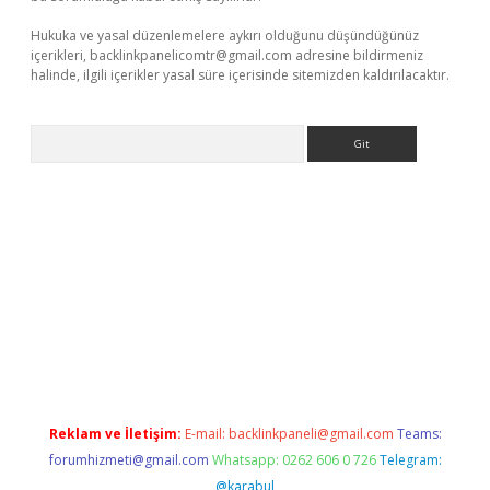
Hukuka ve yasal düzenlemelere aykırı olduğunu düşündüğünüz
içerikleri,
backlinkpanelicomtr@gmail.com
adresine bildirmeniz
halinde, ilgili içerikler yasal süre içerisinde sitemizden kaldırılacaktır.
Arama
bet yeni giriş
tulipbet
Reklam ve İletişim:
E-mail:
backlinkpaneli@gmail.com
Teams:
forumhizmeti@gmail.com
Whatsapp: 0262 606 0 726
Telegram:
@karabul