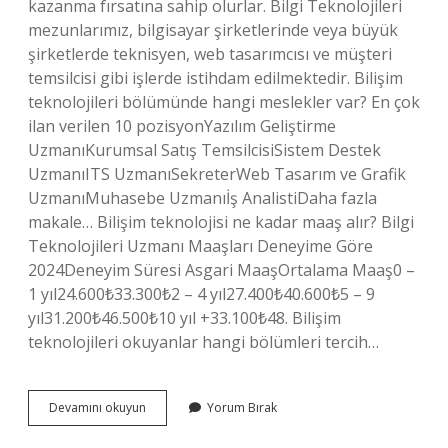
kazanma fırsatına sahip olurlar. Bilgi Teknolojileri
mezunlarımız, bilgisayar şirketlerinde veya büyük
şirketlerde teknisyen, web tasarımcısı ve müşteri
temsilcisi gibi işlerde istihdam edilmektedir. Bilişim
teknolojileri bölümünde hangi meslekler var? En çok
ilan verilen 10 pozisyonYazılım Geliştirme
UzmanıKurumsal Satış TemsilcisiSistem Destek
UzmanıITS UzmanıSekreterWeb Tasarım ve Grafik
UzmanıMuhasebe Uzmanıİş AnalistiDaha fazla
makale… Bilişim teknolojisi ne kadar maaş alır? Bilgi
Teknolojileri Uzmanı Maaşları Deneyime Göre
2024Deneyim Süresi Asgari MaaşOrtalama Maaş0 –
1 yıl24.600₺33.300₺2 – 4 yıl27.400₺40.600₺5 – 9
yıl31.200₺46.500₺10 yıl +33.100₺48. Bilişim
teknolojileri okuyanlar hangi bölümleri tercih…
Bilişim
Devamını okuyun
Yorum Bırak
Teknolojileri
Okuyunca