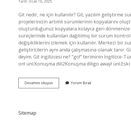
Tarih: Ocak 16, 2025
Git nedir, ne için kullanılır? Git, yazılım geliştirme 
projelerinizin artımlı sürümlerinin kopyalarını olu
oluşturduğunuz kopyalara kolayca geri dönmenize olan
süreçlerinde kullanılan dağıtılmış bir sürüm kontrol 
değişikliklerini izlemek için kullanılır. Merkezi bir 
geliştiricilerin aynı anda çalışmasına olanak tanır. 
deyim. Git ingilizcesi ne? “go!” teriminin İngilizce
on! ünl.Konuşma dili2Konuşma diligo away! ünl.Eski
Git
Devamını okuyun
Yorum Bırak
Ne
Anlama
Gelir
Sitemap