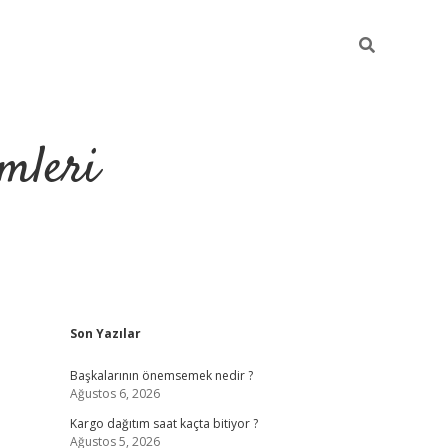
mleri
Sidebar
Son Yazılar
hiltonbet yeni g
Başkalarının önemsemek nedir ?
Ağustos 6, 2026
Kargo dağıtım saat kaçta bitiyor ?
Ağustos 5, 2026