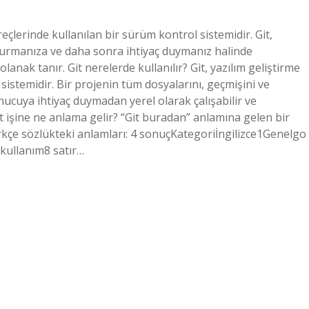
süreçlerinde kullanılan bir sürüm kontrol sistemidir. Git,
şturmanıza ve daha sonra ihtiyaç duymanız halinde
ak tanır. Git nerelerde kullanılır? Git, yazılım geliştirme
sistemidir. Bir projenin tüm dosyalarını, geçmişini ve
sunucuya ihtiyaç duymadan yerel olarak çalışabilir ve
Git işine ne anlama gelir? “Git buradan” anlamına gelen bir
-Türkçe sözlükteki anlamları: 4 sonuçKategoriİngilizce1Genelgo
 kullanım8 satır…