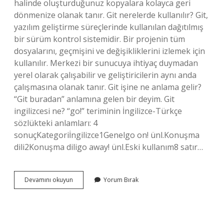
halinde oluşturduğunuz kopyalara kolayca geri
dönmenize olanak tanır. Git nerelerde kullanılır? Git,
yazılım geliştirme süreçlerinde kullanılan dağıtılmış
bir sürüm kontrol sistemidir. Bir projenin tüm
dosyalarını, geçmişini ve değişikliklerini izlemek için
kullanılır. Merkezi bir sunucuya ihtiyaç duymadan
yerel olarak çalışabilir ve geliştiricilerin aynı anda
çalışmasına olanak tanır. Git işine ne anlama gelir?
“Git buradan” anlamına gelen bir deyim. Git
ingilizcesi ne? “go!” teriminin İngilizce-Türkçe
sözlükteki anlamları: 4
sonuçKategoriİngilizce1Genelgo on! ünl.Konuşma
dili2Konuşma diligo away! ünl.Eski kullanım8 satır…
Git
Devamını okuyun
Yorum Bırak
Ne
Anlama
Gelir