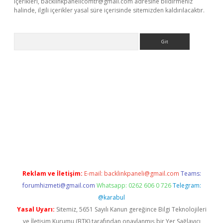
içerikleri,
backlinkpanelicomtr@gmail.com
adresine bildirmeniz
halinde, ilgili içerikler yasal süre içerisinde sitemizden kaldırılacaktır.
Arama
nbet yeni giriş
tulipbet
Reklam ve İletişim:
E-mail:
backlinkpaneli@gmail.com
Teams:
forumhizmeti@gmail.com
Whatsapp: 0262 606 0 726
Telegram:
@karabul
Yasal Uyarı:
Sitemiz, 5651 Sayılı Kanun gereğince Bilgi Teknolojileri
ve İletişim Kurumu (BTK) tarafından onaylanmış bir Yer Sağlayıcı