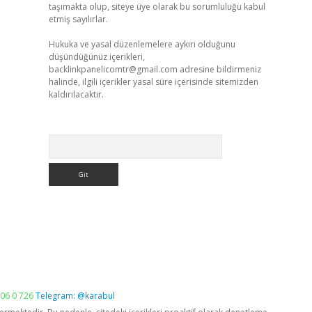
taşımakta olup, siteye üye olarak bu sorumluluğu kabul
etmiş sayılırlar.
Hukuka ve yasal düzenlemelere aykırı olduğunu
düşündüğünüz içerikleri,
backlinkpanelicomtr@gmail.com
adresine bildirmeniz
halinde, ilgili içerikler yasal süre içerisinde sitemizden
kaldırılacaktır.
Arama
06 0 726
Telegram: @karabul