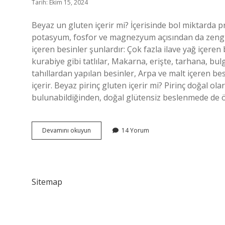
Tarih: Ekim 15, 2024
Beyaz un gluten içerir mi? İçerisinde bol miktarda pr
potasyum, fosfor ve magnezyum açısından da zengind
içeren besinler şunlardır: Çok fazla ilave yağ içeren
kurabiye gibi tatlılar, Makarna, erişte, tarhana, b
tahıllardan yapılan besinler, Arpa ve malt içeren bes
içerir. Beyaz pirinç gluten içerir mi? Pirinç doğal ol
bulunabildiğinden, doğal glütensiz beslenmede de 
Beyaz
Devamını okuyun
14 Yorum
Darı
Glüten
Içerir
Mi
Sitemap