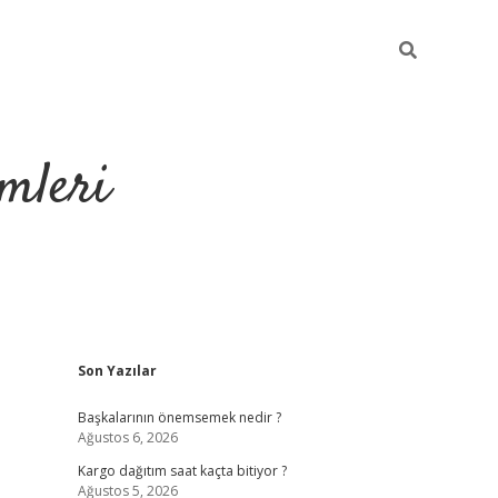
mleri
Sidebar
Son Yazılar
hiltonbet yeni
Başkalarının önemsemek nedir ?
Ağustos 6, 2026
Kargo dağıtım saat kaçta bitiyor ?
Ağustos 5, 2026