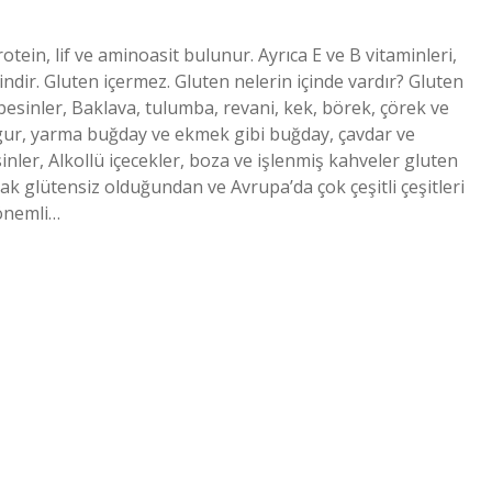
otein, lif ve aminoasit bulunur. Ayrıca E ve B vitaminleri,
ir. Gluten içermez. Gluten nelerin içinde vardır? Gluten
 besinler, Baklava, tulumba, revani, kek, börek, çörek ve
ulgur, yarma buğday ve ekmek gibi buğday, çavdar ve
inler, Alkollü içecekler, boza ve işlenmiş kahveler gluten
arak glütensiz olduğundan ve Avrupa’da çok çeşitli çeşitleri
önemli…