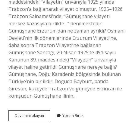
maddesindeki “Vilayetin” unvanıyla 1925 yılında
Trabzon’a bağlanarak vilayet olmuştur. 1925–1926
Trabzon Salnamesi’nde: “Gümüşhane vilayeti
merkez kazasıyla birlikte…” denilmektedir.
Gümüşhane Erzurum’dan ne zaman ayrıldı? Osmanlı
Devleti’nin ilk dönemlerinde Erzurum Vilayeti’ne,
daha sonra Trabzon Vilayeti’ne bağlanan
Gümüşhane Sancağı, 20 Nisan 1925’te 491 sayılı
Kanunun 89. maddesindeki “Vilayetin” ünvanıyla
vilayet haline getirildi. Gümüşhane nereye bağlı?
Gümüşhane, Doğu Karadeniz bölgesinde bulunan
Türkiye’nin bir ilidir. Doğuda Bayburt, batıda
Giresun, kuzeyde Trabzon ve güneyde Erzincan ile
komşudur. Gümüşhane ilinin…
Gümüşhane
Devamını okuyun
Yorum Bırak
Hangi
Ilden
Ayrıldı