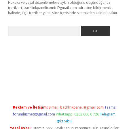
Hukuka ve yasal düzenlemelere aykırı olduğunu düşündüğünüz
içerikleri,
backlinkpanelicomtr@gmail.com
adresine bildirmeniz
halinde, ilgili içerikler yasal süre içerisinde sitemizden kaldırılacaktır.
Arama
et yeni giriş
tulipbet
Reklam ve İletişim:
E-mail:
backlinkpaneli@gmail.com
Teams:
forumhizmeti@gmail.com
Whatsapp: 0262 606 0 726
Telegram:
@karabul
Yasal Uyarı:
Sitemiz, 5651 Sayılı Kanun gereğince Bilgi Teknolojileri