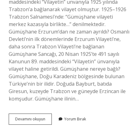
maddesindeki “Vilayetin” unvanıyla 1925 yılında
Trabzon’a bağlanarak vilayet olmuştur. 1925–1926
Trabzon Salnamesi’nde: “Gümüşhane vilayeti
merkez kazasıyla birlikte…” denilmektedir.
Gümüşhane Erzurum’dan ne zaman ayrıldı? Osmanlı
Devleti’nin ilk dönemlerinde Erzurum Vilayeti’ne,
daha sonra Trabzon Vilayeti’ne bağlanan
Gümüşhane Sancağı, 20 Nisan 1925’te 491 sayılı
Kanunun 89. maddesindeki “Vilayetin” ünvanıyla
vilayet haline getirildi. Gümüşhane nereye bağlı?
Gümüşhane, Doğu Karadeniz bölgesinde bulunan
Türkiye’nin bir ilidir. Doğuda Bayburt, batıda
Giresun, kuzeyde Trabzon ve güneyde Erzincan ile
komşudur. Gümüşhane ilinin…
Gümüşhane
Devamını okuyun
Yorum Bırak
Hangi
Ilden
Ayrıldı