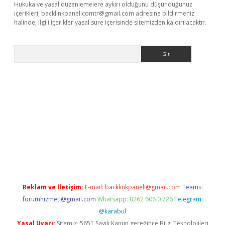
Hukuka ve yasal düzenlemelere aykırı olduğunu düşündüğünüz
içerikleri,
backlinkpanelicomtr@gmail.com
adresine bildirmeniz
halinde, ilgili içerikler yasal süre içerisinde sitemizden kaldırılacaktır.
Arama
bet yeni giriş
tulipbet
Reklam ve İletişim:
E-mail:
backlinkpaneli@gmail.com
Teams:
forumhizmeti@gmail.com
Whatsapp: 0262 606 0 726
Telegram:
@karabul
Yasal Uyarı:
Sitemiz, 5651 Sayılı Kanun gereğince Bilgi Teknolojileri