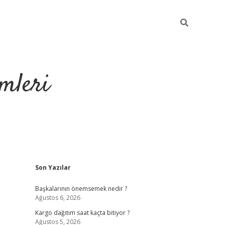
mleri
Sidebar
Son Yazılar
hiltonbet yeni g
Başkalarının önemsemek nedir ?
Ağustos 6, 2026
Kargo dağıtım saat kaçta bitiyor ?
Ağustos 5, 2026