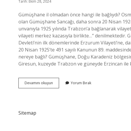
Tarih: Ekim 28, 2024
Gümüşhane il olmadan önce hangi ile bağlıydı? Osman
olan Gümüşhane Sancağı, daha sonra 20 Nisan 1924 t
unvanıyla 1925 yılında Trabzon’a bağlanarak vila
vilayeti merkez kazasıyla birlikte…” denilmektedir
Devleti’nin ilk dönemlerinde Erzurum Vilayeti’ne,
20 Nisan 1925’te 491 sayılı Kanunun 89. maddesindek
nereye bağlı? Gümüşhane, Doğu Karadeniz bölgesind
Giresun, kuzeyde Trabzon ve güneyde Erzincan ile
Gümüşhane
Devamını okuyun
Yorum Bırak
Hangi
Ilden
Ayrıldı
Sitemap