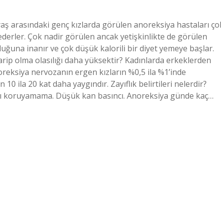
 yaş arasındaki genç kızlarda görülen anoreksiya hastaları ço
ederler. Çok nadir görülen ancak yetişkinlikte de görülen
uğuna inanır ve çok düşük kalorili bir diyet yemeye başlar.
ip olma olasılığı daha yüksektir? Kadınlarda erkeklerden
oreksiya nervozanın ergen kızların %0,5 ila %1’inde
0 ila 20 kat daha yaygındır. Zayıflık belirtileri nelerdir?
ığını koruyamama. Düşük kan basıncı. Anoreksiya günde kaç…