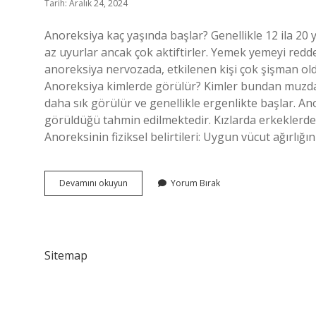
Tarih: Aralık 24, 2024
Anoreksiya kaç yaşında başlar? Genellikle 12 ila 20
az uyurlar ancak çok aktiftirler. Yemek yemeyi redd
anoreksiya nervozada, etkilenen kişi çok şişman old
Anoreksiya kimlerde görülür? Kimler bundan muzdar
daha sık görülür ve genellikle ergenlikte başlar. An
görüldüğü tahmin edilmektedir. Kızlarda erkeklerden 1
Anoreksinin fiziksel belirtileri: Uygun vücut ağırl
Anoreksiya
Devamını okuyun
Yorum Bırak
Kaç
Yaşında
Sitemap