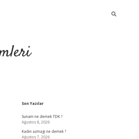
mleri
Sidebar
Son Yazılar
hiltonbet yeni g
Sunam ne demek TDK ?
Ağustos 8, 2026
Kadın azmagı ne demek ?
Ağustos 7, 2026