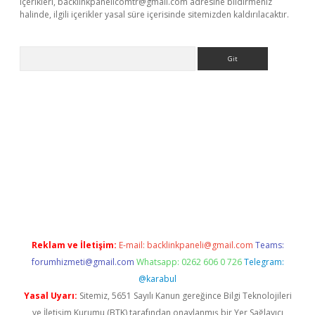
içerikleri,
backlinkpanelicomtr@gmail.com
adresine bildirmeniz
halinde, ilgili içerikler yasal süre içerisinde sitemizden kaldırılacaktır.
Arama
bet yeni giriş
tulipbet
Reklam ve İletişim:
E-mail:
backlinkpaneli@gmail.com
Teams:
forumhizmeti@gmail.com
Whatsapp: 0262 606 0 726
Telegram:
@karabul
Yasal Uyarı:
Sitemiz, 5651 Sayılı Kanun gereğince Bilgi Teknolojileri
ve İletişim Kurumu (BTK) tarafından onaylanmış bir Yer Sağlayıcı