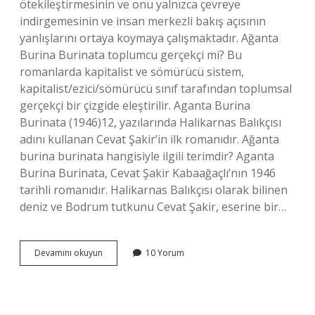
ötekileştirmesinin ve onu yalnızca çevreye
indirgemesinin ve insan merkezli bakış açısının
yanlışlarını ortaya koymaya çalışmaktadır. Ağanta
Burina Burinata toplumcu gerçekçi mi? Bu
romanlarda kapitalist ve sömürücü sistem,
kapitalist/ezici/sömürücü sınıf tarafından toplumsal
gerçekçi bir çizgide eleştirilir. Aganta Burina
Burinata (1946)12, yazılarında Halikarnas Balıkçısı
adını kullanan Cevat Şakir’in ilk romanıdır. Ağanta
burina burinata hangisiyle ilgili terimdir? Aganta
Burina Burinata, Cevat Şakir Kabaağaçlı’nın 1946
tarihli romanıdır. Halikarnas Balıkçısı olarak bilinen
deniz ve Bodrum tutkunu Cevat Şakir, eserine bir…
Aganta
Devamını okuyun
10 Yorum
Burina
Kime
Ait