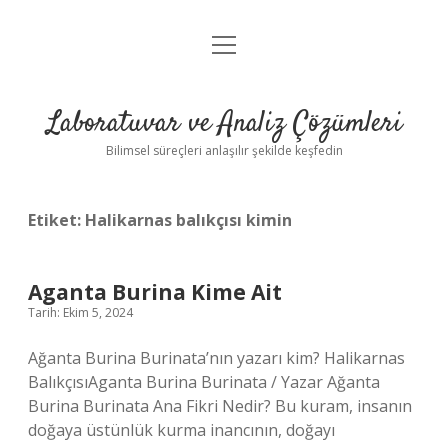
menüyü
Anasayfa
aç
Gizlilik Politikası
Laboratuvar ve Analiz Çözümleri
Yasal Uyarı
Bilimsel süreçleri anlaşılır şekilde keşfedin
Etiket:
Halikarnas balıkçısı kimin
Aganta Burina Kime Ait
Tarih: Ekim 5, 2024
Ağanta Burina Burinata’nın yazarı kim? Halikarnas
BalıkçısıAganta Burina Burinata / Yazar Ağanta
Burina Burinata Ana Fikri Nedir? Bu kuram, insanın
doğaya üstünlük kurma inancının, doğayı