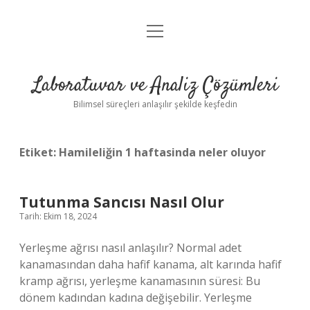
menüyü
Anasayfa
aç
Gizlilik Politikası
Laboratuvar ve Analiz Çözümleri
Yasal Uyarı
Bilimsel süreçleri anlaşılır şekilde keşfedin
Etiket:
Hamileliğin 1 haftasinda neler oluyor
Tutunma Sancısı Nasıl Olur
Tarih: Ekim 18, 2024
Yerleşme ağrısı nasıl anlaşılır? Normal adet
kanamasından daha hafif kanama, alt karında hafif
kramp ağrısı, yerleşme kanamasının süresi: Bu
dönem kadından kadına değişebilir. Yerleşme