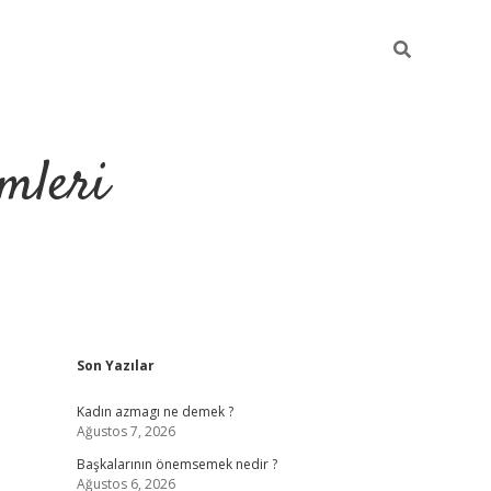
mleri
Sidebar
Son Yazılar
hiltonbet yeni 
Kadın azmagı ne demek ?
Ağustos 7, 2026
Başkalarının önemsemek nedir ?
Ağustos 6, 2026