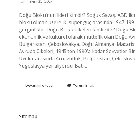
Tarih: Ekim 25, 2024
Doğu Bloku’nun lideri kimdir? Soğuk Savaş, ABD liderl
bloku olmak üzere iki süper güç arasında 1947-1991 
gerginliktir. Doğu Bloku ülkeleri kimlerdir? Doğu Blok
ekonomik ve kültürel olarak müttefik olan Doğu Avr
Bulgaristan, Çekoslovakya, Doğu Almanya, Macaris
Avrupa ülkeleri, 1945’ten 1990’a kadar Sovyetler Birli
Üyeler arasında Arnavutluk, Bulgaristan, Çekoslo
Yugoslavya yer alıyordu. Batı…
Comecon
Devamını okuyun
Yorum Bırak
Hangi
Blokta
Sitemap