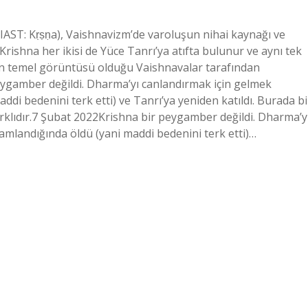
; IAST: Kṛṣṇa), Vaishnavizm’de varoluşun nihai kaynağı ve
Krishna her ikisi de Yüce Tanrı’ya atıfta bulunur ve aynı tek
nın temel görüntüsü olduğu Vaishnavalar tarafından
peygamber değildi. Dharma’yı canlandırmak için gelmek
di bedenini terk etti) ve Tanrı’ya yeniden katıldı. Burada bi
rklıdır.7 Şubat 2022Krishna bir peygamber değildi. Dharma’y
mlandığında öldü (yani maddi bedenini terk etti)…