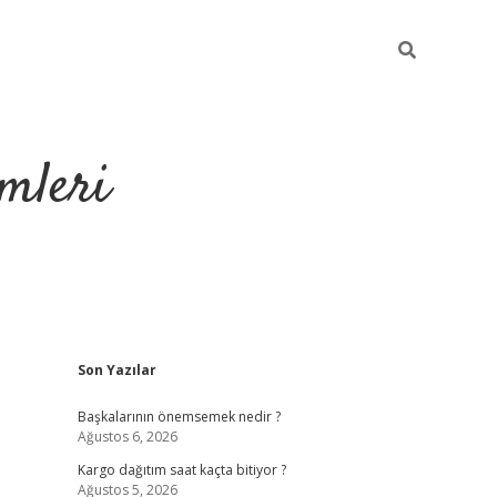
mleri
Sidebar
Son Yazılar
hiltonbet yeni 
Başkalarının önemsemek nedir ?
Ağustos 6, 2026
Kargo dağıtım saat kaçta bitiyor ?
Ağustos 5, 2026