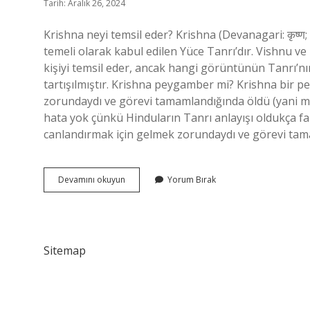
Tarih: Aralık 26, 2024
Krishna neyi temsil eder? Krishna (Devanagari: कृष्ण
temeli olarak kabul edilen Yüce Tanrı’dır. Vishnu ve 
kişiyi temsil eder, ancak hangi görüntünün Tanrı’
tartışılmıştır. Krishna peygamber mi? Krishna bir 
zorundaydı ve görevi tamamlandığında öldü (yani mad
hata yok çünkü Hinduların Tanrı anlayışı oldukça fa
canlandırmak için gelmek zorundaydı ve görevi tama
Krisna
Devamını okuyun
Yorum Bırak
Kim
Sitemap