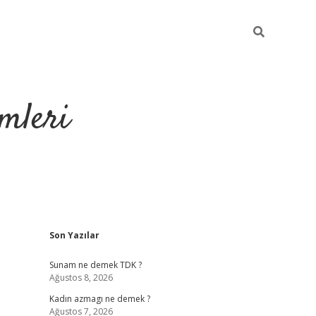
mleri
Sidebar
Son Yazılar
hiltonbet yeni g
Sunam ne demek TDK ?
Ağustos 8, 2026
Kadın azmagı ne demek ?
Ağustos 7, 2026