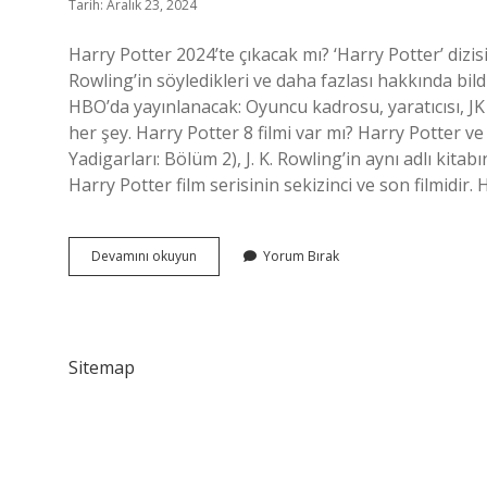
Tarih: Aralık 23, 2024
Harry Potter 2024’te çıkacak mı? ‘Harry Potter’ dizi
Rowling’in söyledikleri ve daha fazlası hakkında bildi
HBO’da yayınlanacak: Oyuncu kadrosu, yaratıcısı, JK 
her şey. Harry Potter 8 filmi var mı? Harry Potter ve
Yadigarları: Bölüm 2), J. K. Rowling’in aynı adlı kita
Harry Potter film serisinin sekizinci ve son filmidir
Harry
Devamını okuyun
Yorum Bırak
Potter
8
Filmi
Çıkacak
Mı
Sitemap