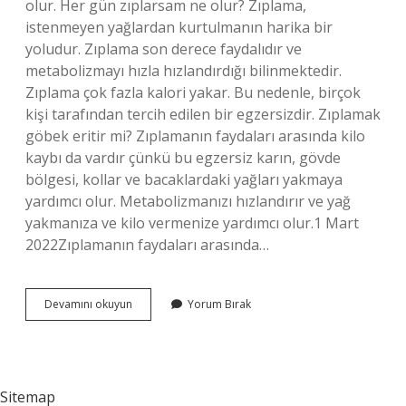
olur. Her gün zıplarsam ne olur? Zıplama,
istenmeyen yağlardan kurtulmanın harika bir
yoludur. Zıplama son derece faydalıdır ve
metabolizmayı hızla hızlandırdığı bilinmektedir.
Zıplama çok fazla kalori yakar. Bu nedenle, birçok
kişi tarafından tercih edilen bir egzersizdir. Zıplamak
göbek eritir mi? Zıplamanın faydaları arasında kilo
kaybı da vardır çünkü bu egzersiz karın, gövde
bölgesi, kollar ve bacaklardaki yağları yakmaya
yardımcı olur. Metabolizmanızı hızlandırır ve yağ
yakmanıza ve kilo vermenize yardımcı olur.1 Mart
2022Zıplamanın faydaları arasında…
Her
Devamını okuyun
Yorum Bırak
Gün
Zıplamak
Ne
Işe
Yarar
Sitemap