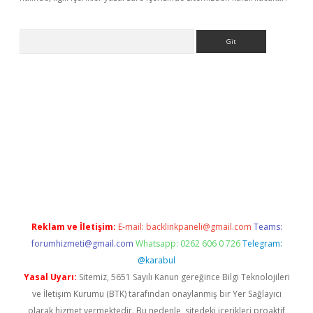
Arama
bet yeni giriş
tulipbet
Reklam ve İletişim:
E-mail:
backlinkpaneli@gmail.com
Teams:
forumhizmeti@gmail.com
Whatsapp: 0262 606 0 726
Telegram:
@karabul
Yasal Uyarı:
Sitemiz, 5651 Sayılı Kanun gereğince Bilgi Teknolojileri
ve İletişim Kurumu (BTK) tarafından onaylanmış bir Yer Sağlayıcı
olarak hizmet vermektedir. Bu nedenle, sitedeki içerikleri proaktif