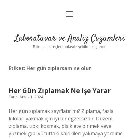
menüyü
Anasayfa
aç
Gizlilik Politikası
Laboratuvar ve Analiz Çözümleri
Yasal Uyarı
Bilimsel süreçleri anlaşılır şekilde keşfedin
Etiket:
Her gün zıplarsam ne olur
Her Gün Zıplamak Ne Işe Yarar
Tarih: Aralık 1, 2024
Her gün zıplamak zayıflatır mı? Zıplama, fazla
kiloları yakmak için iyi bir egzersizdir. Düzenli
zıplama, tıpkı koşmak, bisiklete binmek veya
yüzmek gibi vücuttaki kalorileri yakmaya yardımcı