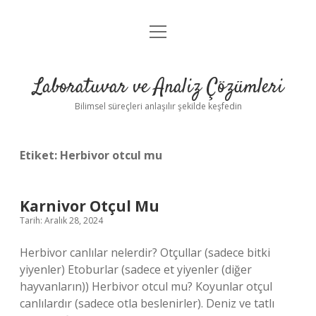
menüyü
Anasayfa
aç
Gizlilik Politikası
Laboratuvar ve Analiz Çözümleri
Yasal Uyarı
Bilimsel süreçleri anlaşılır şekilde keşfedin
Etiket:
Herbivor otcul mu
Karnivor Otçul Mu
Tarih: Aralık 28, 2024
Herbivor canlılar nelerdir? Otçullar (sadece bitki
yiyenler) Etoburlar (sadece et yiyenler (diğer
hayvanların)) Herbivor otcul mu? Koyunlar otçul
canlılardır (sadece otla beslenirler). Deniz ve tatlı