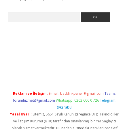
Arama
et
Reklam ve İletişim:
E-mail:
backlinkpaneli@gmail.com
Teams:
forumhizmeti@gmail.com
Whatsapp: 0262 606 0 726
Telegram:
@karabul
Yasal Uyarı:
Sitemiz, 5651 Sayılı Kanun gereğince Bilgi Teknolojileri
ve İletişim Kurumu (BTK) tarafından onaylanmış bir Yer Sağlayıcı
olarak hizmet vermektedir. Bu nedenle, sitedeki içerikleri proaktif