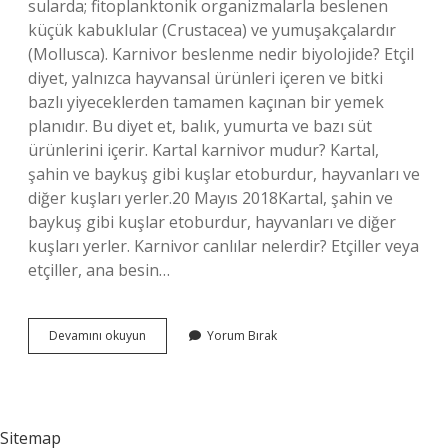
sularda; fitoplanktonik organizmalarla beslenen
küçük kabuklular (Crustacea) ve yumuşakçalardır
(Mollusca). Karnivor beslenme nedir biyolojide? Etçil
diyet, yalnızca hayvansal ürünleri içeren ve bitki
bazlı yiyeceklerden tamamen kaçınan bir yemek
planıdır. Bu diyet et, balık, yumurta ve bazı süt
ürünlerini içerir. Kartal karnivor mudur? Kartal,
şahin ve baykuş gibi kuşlar etoburdur, hayvanları ve
diğer kuşları yerler.20 Mayıs 2018Kartal, şahin ve
baykuş gibi kuşlar etoburdur, hayvanları ve diğer
kuşları yerler. Karnivor canlılar nelerdir? Etçiller veya
etçiller, ana besin…
Karnivor
Devamını okuyun
Yorum Bırak
Otçul
Mu
Sitemap