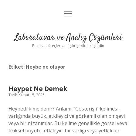
menüyü
Anasayfa
aç
Gizlilik Politikası
Laboratuvar ve Analiz Çözümleri
Yasal Uyarı
Bilimsel süreçleri anlaşılır şekilde keşfedin
Etiket:
Heybe ne oluyor
Heypet Ne Demek
Tarih: Şubat 15, 2025
Heybetli kime denir? Anlamı: “Gösterişli” kelimesi,
varlığında büyük, etkileyici ve görkemli olan bir şeyi
veya birini tanımlar. Bu kelime genellikle görsel veya
fiziksel boyutu, etkileyici bir varlığı veya yetkili bir