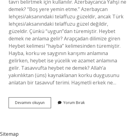
tavrı belirtmek için kullanılır. Azerbaycanca Yahşi ne
demek? “Boş yere yemin etme.” Azerbaycan
lehçesi/aksanındaki telaffuzu güzeldir, ancak Türk
lehçesi/aksanındaki telaffuzu güzel değildir,
güzeldir. Çünkü “uygun”dan türemiştir. Heybet
demek ne anlama gelir? Arapçadan dilimize giren
Heybet kelimesi “hayba” kelimesinden türemiştir.
Hayba, korku ve saygının karışımı anlamına
gelirken, heybet ise yücelik ve azamet anlamına
gelir. Tasavvufta heybet ne demek? Allah’a
yakınlıktan (üns) kaynaklanan korku duygusunu
anlatan bir tasavvuf terimi. Haşmetli erkek ne…
Heypet
Devamını okuyun
Yorum Bırak
Ne
Demek
Sitemap