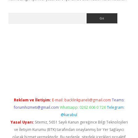
Arama
nbet yeni giriş
tulipbet
Reklam ve İletişim:
E-mail:
backlinkpaneli@gmail.com
Teams:
forumhizmeti@gmail.com
Whatsapp: 0262 606 0 726
Telegram:
@karabul
Yasal Uyarı:
Sitemiz, 5651 Sayılı Kanun gereğince Bilgi Teknolojileri
ve İletişim Kurumu (BTK) tarafından onaylanmış bir Yer Sağlayıcı
olarak hizmet vermektedir. Bu nedenle, sitedeki içerikleri proaktif