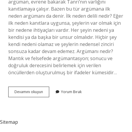
argüman, evrene bakarak Tanrı’nın varlığını
kanıtlamaya çalışır. Bazen bu tür argümana ilk
neden argümanı da denir. İlk neden delili nedir? Eğer
ilk neden kanıtlara uygunsa, şeylerin var olmak için
bir nedene ihtiyaçları vardır. Her şeyin nedeni ya
kendisi ya da başka bir unsur olmalıdır. Hiçbir şey
kendi nedeni olamaz ve şeylerin nedensel zinciri
sonsuza kadar devam edemez. Argümanı nedir?
Mantık ve felsefede argümantasyon; sonucu ve
doğruluk derecesini belirlemek için verilen
öncüllerden oluşturulmuş bir ifadeler kümesidir…
Ilk
Devamını okuyun
Yorum Bırak
Neden
Argümanı
Nedir
Sitemap