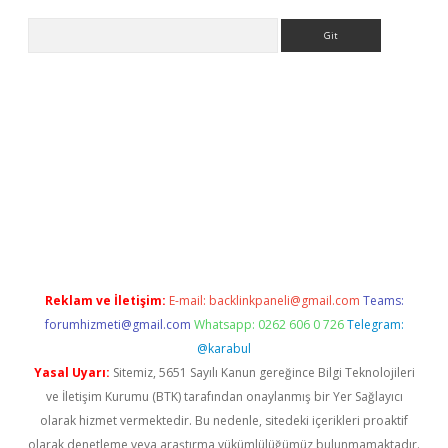
Arama
bet yeni giriş
tulipbet
Reklam ve İletişim:
E-mail:
backlinkpaneli@gmail.com
Teams:
forumhizmeti@gmail.com
Whatsapp: 0262 606 0 726
Telegram:
@karabul
Yasal Uyarı:
Sitemiz, 5651 Sayılı Kanun gereğince Bilgi Teknolojileri
ve İletişim Kurumu (BTK) tarafından onaylanmış bir Yer Sağlayıcı
olarak hizmet vermektedir. Bu nedenle, sitedeki içerikleri proaktif
olarak denetleme veya araştırma yükümlülüğümüz bulunmamaktadır.