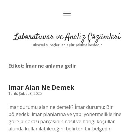
menüyü
Anasayfa
aç
Gizlilik Politikası
Laboratuvar ve Analiz Çözümleri
Yasal Uyarı
Bilimsel süreçleri anlaşılır şekilde keşfedin
Etiket:
İmar ne anlama gelir
Imar Alan Ne Demek
Tarih: Şubat 3, 2025
İmar durumu alan ne demek? İmar durumu; Bir
bölgedeki imar planlarına ve yapı yönetmeliklerine
göre bir arazi parçasının nasıl ve hangi koşullar
altında kullanılabileceğini belirten bir belgedir.