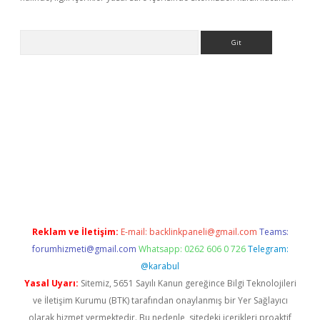
Arama
bet yeni giriş
tulipbet
Reklam ve İletişim:
E-mail:
backlinkpaneli@gmail.com
Teams:
forumhizmeti@gmail.com
Whatsapp: 0262 606 0 726
Telegram:
@karabul
Yasal Uyarı:
Sitemiz, 5651 Sayılı Kanun gereğince Bilgi Teknolojileri
ve İletişim Kurumu (BTK) tarafından onaylanmış bir Yer Sağlayıcı
olarak hizmet vermektedir. Bu nedenle, sitedeki içerikleri proaktif