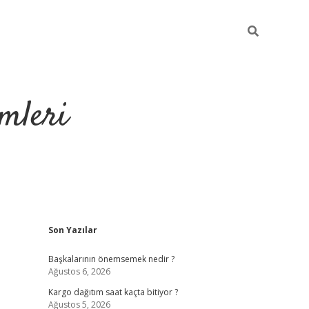
mleri
Sidebar
Son Yazılar
hiltonbet yeni g
Başkalarının önemsemek nedir ?
Ağustos 6, 2026
Kargo dağıtım saat kaçta bitiyor ?
Ağustos 5, 2026