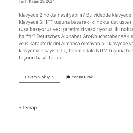
Tarih: Kasım 29, 2024
Klavyede 2 nokta nasıl yapılır? Bu videoda klavyede “k
Klavyede SHIFT tuşuna basarak iki nokta üst üste (:
tuşa basıyoruz ve : işaretimizi yazdırıyoruz. İki noktal
harftir? Deutsches Alphabet GroßbuchstabenAÄKlein
ve ß karakterlerini Almanca olmayan bir klavyede y
klavyenizin sayısal tuş takımındaki NUM tuşuna ba
tuşunu basılı tutun.…
2
Devamını okuyun
Yorum Bırak
Noktalı
A
Nasıl
Yapılır
Sitemap