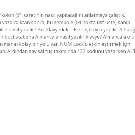
olon (:)” işaretinin nasıl yapılacağını anlatmaya çalıştık.
) yazdırdıktan sonra, bu sembole (iki nokta üst üste) sahip
ı e nasıl yapılır? Bu, klavyedeki ` + e tuşlarıyla yapılır. Ä hang
buchstabenä Almanca ä nasıl yazılır klavye? Almanca ä ö ü
azmanın kolay bir yolu var. NUM Lock’u etkinleştirmek için
sın. Ardından sayısal tuş takımında 132 kodunu yazarken AL